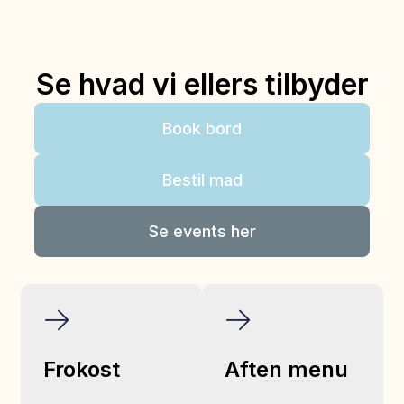
Se hvad vi ellers tilbyder
Book bord
Bestil mad
Se events her
Frokost
Aften menu