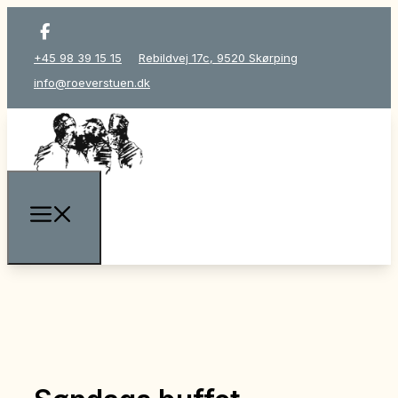
+45 98 39 15 15
Rebildvej 17c, 9520 Skørping
info@roeverstuen.dk